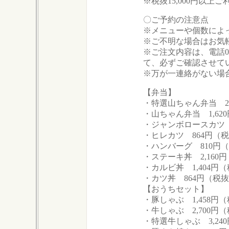
※税抜15,000円以上
〇ご予約の注意点
※メニューや個数によ
※ご不明な場合はお気
※ご注文内容は、電話0766-
て、必ずご確認させて
※万が一連絡がない場
【弁当】
・特選山ちゃん弁当 2,1
・山ちゃん弁当 1,620
・ジャンボロースカツ 1
・ヒレカツ 864円（税
・ハンバーグ 810円（
・ステーキ丼 2,160円
・カルビ丼 1,404円（税
・カツ丼 864円（税抜
【おうちセット】
・豚しゃぶ 1,458円（税
・牛しゃぶ 2,700円（税
・特選牛しゃぶ 3,240