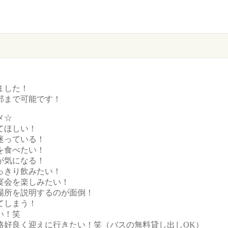
ました！
部まで可能です！
メ☆
てほしい！
迷っている！
を食べたい！
が気になる！
っきり飲みたい！
宴会を楽しみたい！
場所を説明するのが面倒！
てしまう！
い！笑
格好良く迎えに行きたい！笑（バスの無料貸し出しOK）