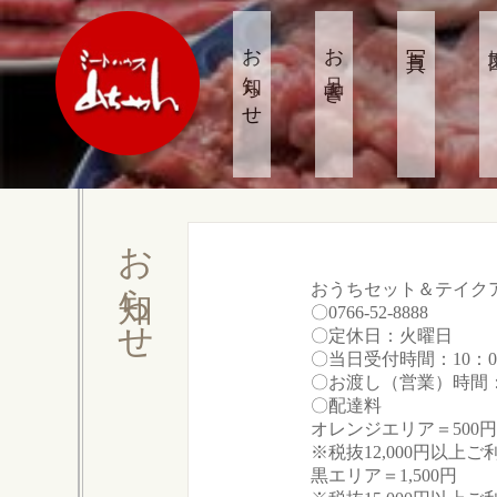
お知らせ
お品書き
写真
お知らせ
おうちセット＆テイク
〇0766-52-8888
〇定休日：火曜日
〇当日受付時間：10：00
〇お渡し（営業）時間：1
〇配達料
オレンジエリア＝50
※税抜12,000円以上
黒エリア＝1,500円